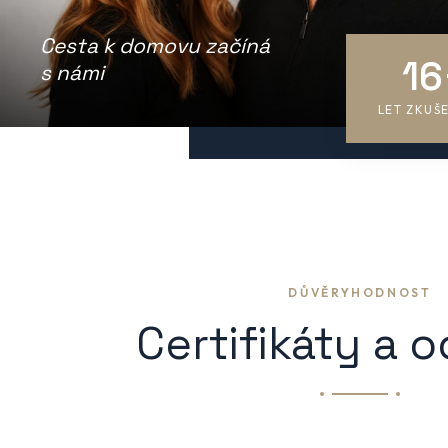
Cesta k domovu začíná
16
s námi
LET ZKUŠ
DŮVĚRYHODNOST
Certifikáty a 