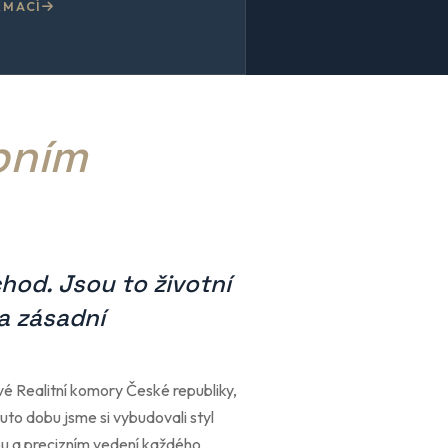
RMACÍ
bním
chod. Jsou to životní
a zásadní
vé Realitní komory České republiky,
tuto dobu jsme si vybudovali styl
pu a precizním vedení každého