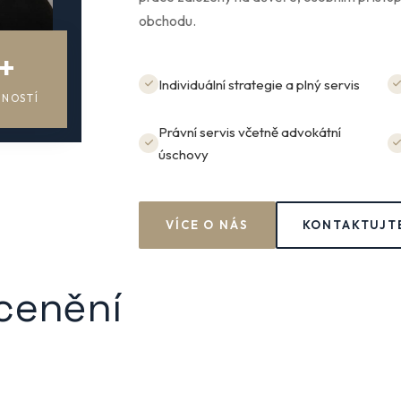
obchodu.
+
Individuální strategie a plný servis
ENOSTÍ
Právní servis včetně advokátní
úschovy
VÍCE O NÁS
KONTAKTUJT
ocenění