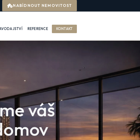
NABÍDNOUT NEMOVITOST
AVODAJSTVÍ
REFERENCE
KONTAKT
me vaši
itost