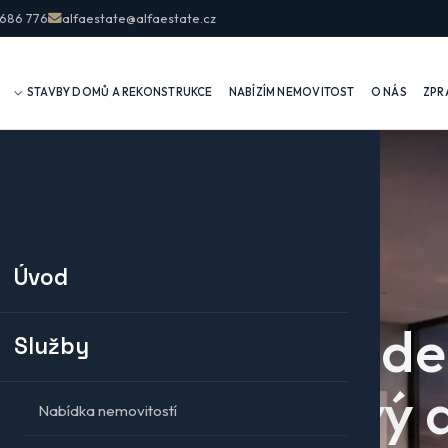
 686 776
alfaestate@alfaestate.cz
STAVBY DOMŮ A REKONSTRUKCE
NABÍZÍM NEMOVITOST
O NÁS
ZPR
Úvod
Prodá
Služby
nemov
Nabídka nemovitostí