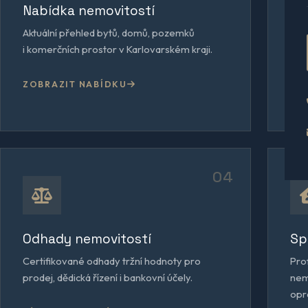
Nabídka nemovitostí
Pr
Aktuální přehled bytů, domů, pozemků
Indi
i komerčních prostor v Karlovarském kraji.
pre
výt
ZOBRAZIT NABÍDKU
VÍ
04
Odhady nemovitostí
Sp
Certifikované odhady tržní hodnoty pro
Pro
prodej, dědická řízení i bankovní účely.
nem
opr