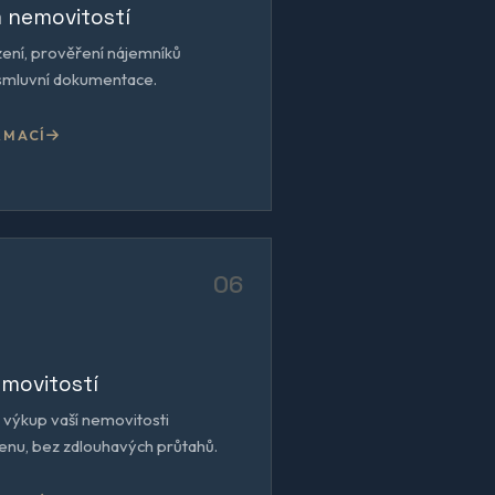
 nemovitostí
ení, prověření nájemníků
smluvní dokumentace.
RMACÍ
06
movitostí
 výkup vaší nemovitosti
enu, bez zdlouhavých průtahů.