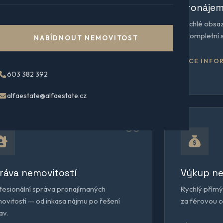
odej nemovitostí
Pronájem
viduální strategie, profesionální
Rychlé obsaz
zentace a právní servis pro maximální
a kompletní 
NABÍDNOUT NEMOVITOST
ěžek prodeje.
VÍCE INFO
CE INFORMACÍ
603 382 392
alfaestate@alfaestate.cz
05
ráva nemovitostí
Výkup ne
fesionální správa pronajímaných
Rychlý přímý
ovitostí — od inkasa nájmu po řešení
za férovou c
av.