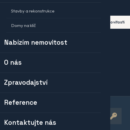
Stavby a rekonstrukce
ice do nemovitostí
Komerční nemovitosti
Domy na klíč
Nabízím nemovitost
by
O nás
šné předání nemovitosti
Zpravodajství
Reference
02
Kontaktujte nás