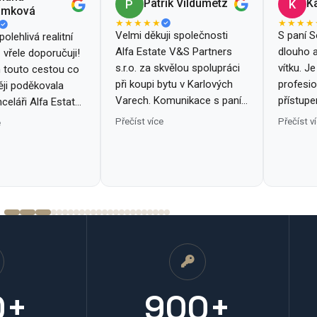
Patrik Vildumetz
K
P
K
ámková
★★★★★
★★★★
Velmi děkuji společnosti
S paní S
olehlivá realitní
Alfa Estate V&S Partners
dlouho 
 vřele doporučuji!
s.r.o. za skvělou spolupráci
vítku. J
 touto cestou co
při koupi bytu v Karlových
profesio
ěji poděkovala
Varech. Komunikace s paní
přístupe
nceláři Alfa Estate
Petříkovou a panem Čirikem
koho by
rs s.r.o., a
Přečíst více
Přečíst v
e
byla naprosto profesionální,
Karlovýc
naší skvělé paní
vstřícná a bezproblémová.
Soně Petříkové.
Jedná se o nejlepší
zkušenost s koupí
nemovitosti, jakou jsem
dosud měl. Společnost
mohu jednoznačně
doporučit.
0+
900+