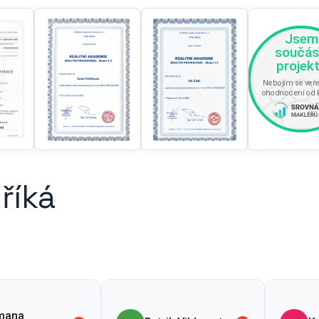
říká
mana