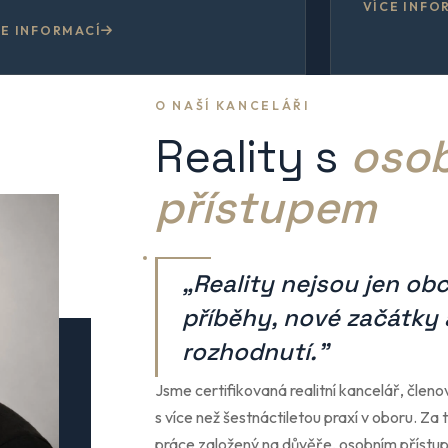
VÍCE INFO
CE INFORMACÍ
O NAŠÍ KANCELÁŘI
Reality s
oso
přístupem
„Reality nejsou jen ob
příběhy, nové začátky 
rozhodnutí."
Jsme certifikovaná realitní kancelář, členo
s více než šestnáctiletou praxí v oboru. Za 
práce založený na důvěře, osobním přístu