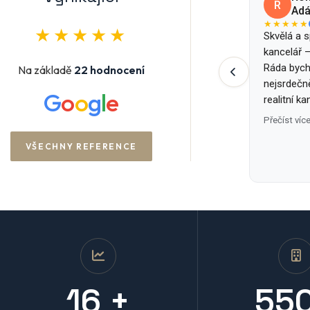
R
Ad
★★★★★
★★★★★
Skvělá a sp
kancelář –
Ráda bych
Na základě
22 hodnocení
nejsrdečn
G
o
o
g
l
e
realitní ka
V&S partne
Přečíst víc
především 
VŠECHNY REFERENCE
makléřce 
16 +
55