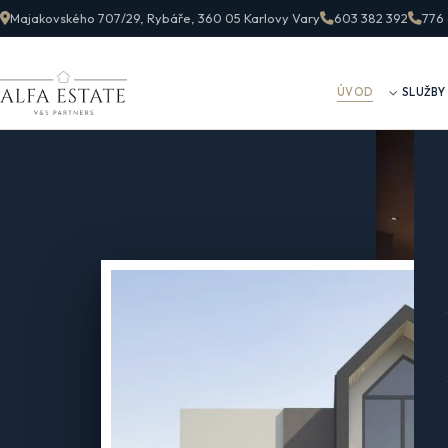
Majakovského 707/29, Rybáře, 360 05 Karlovy Vary
603 382 392
776
ÚVOD
SLUŽBY